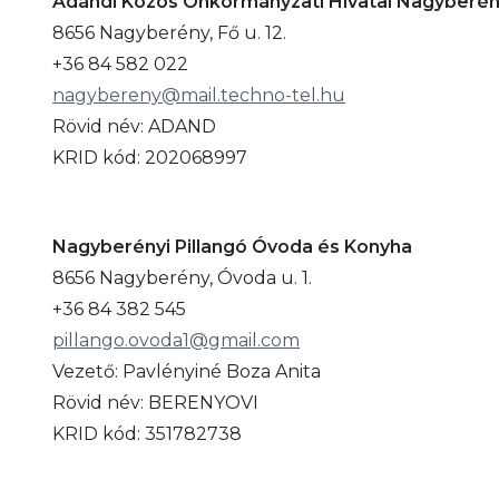
Ádándi Közös Önkormányzati Hivatal Nagyberén
8656 Nagyberény, Fő u. 12.
+36 84 582 022
nagybereny@mail.techno-tel.hu
Rövid név: ADAND
KRID kód: 202068997
Nagyberényi Pillangó Óvoda és Konyha
8656 Nagyberény, Óvoda u. 1.
+36 84 382 545
pillango.ovoda1@gmail.com
Vezető: Pavlényiné Boza Anita
Rövid név: BERENYOVI
KRID kód: 351782738